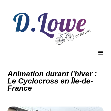
Passer
au
contenu
Animation durant l’hiver :
Le Cyclocross en Île-de-
France
View