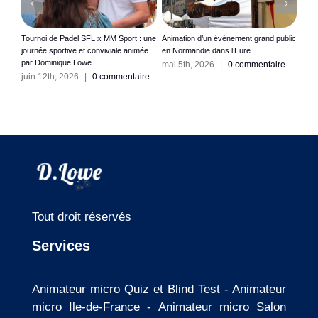
s
Tournoi de Padel SFL x MM Sport : une
Animation d’un événement grand public
Anim
ute.
journée sportive et conviviale animée
en Normandie dans l’Eure.
en Î
par Dominique Lowe
La V
ire
mai 5th, 2026
|
0 commentaire
juin 12th, 2026
|
0 commentaire
avri
Tout droit réservés
Services
Animateur micro Quiz et Blind Test
-
Animateur
micro Ile-de-France
-
Animateur micro Salon