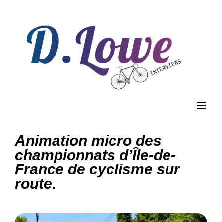
Passer
au
contenu
Animation micro des
championnats d’Île-de-
France de cyclisme sur
route.
View