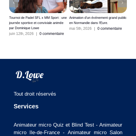
s
Tournoi de Padel SFL x MM Sport : une
Animation d’un événement grand public
Anim
ute.
journée sportive et conviviale animée
en Normandie dans l’Eure.
en Î
par Dominique Lowe
La V
ire
mai 5th, 2026
|
0 commentaire
juin 12th, 2026
|
0 commentaire
avri
Tout droit réservés
Services
Animateur micro Quiz et Blind Test
-
Animateur
micro Ile-de-France
-
Animateur micro Salon