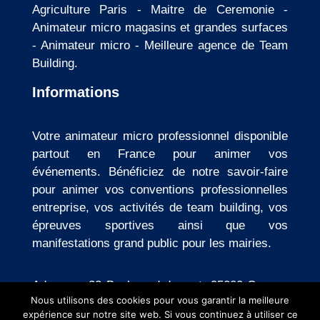
Agriculture Paris
-
Maitre de Ceremonie
-
Animateur micro magasins et grandes surfaces
-
Animateur micro
-
Meilleure agence de Team
Building
.
Informations
Votre animateur micro professionnel disponible
partout en France pour animer vos
événements. Bénéficiez de notre savoir-faire
pour animer vos conventions professionnelles
entreprise, vos activités de team building, vos
épreuves sportives ainsi que vos
manifestations grand public pour les mairies.
Adresse : 32 Boulevard du port, 95000 Cergy
-
Nous utilisons des cookies pour vous garantir la meilleure
Mentions légales
-
Politique de confidentialité
expérience sur notre site web. Si vous continuez à utiliser ce