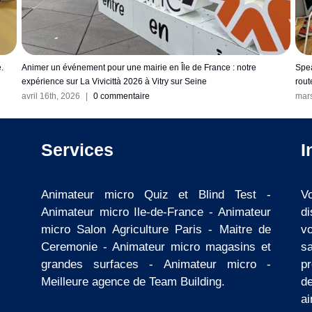
otre
Speaker sur les championnats de France Universitaire Cyclisme sur
route
mars 30th, 2026
|
0 commentaire
Services
I
Animateur micro Quiz et Blind Test
-
V
Animateur micro Ile-de-France
-
Animateur
d
micro Salon Agriculture Paris
-
Maitre de
v
Ceremonie
-
Animateur micro magasins et
s
grandes surfaces
-
Animateur micro
-
pr
Meilleure agence de Team Building
.
d
ai