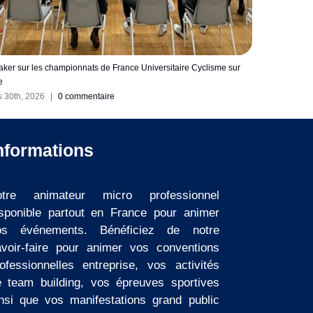
Journée Prox’Aventure au parc Robespierre : un après-midi placé
Animat
sous le signe du partage et de la proximité
route.
juillet 29th, 2026
|
0 commentaire
juillet
nformations
otre animateur micro professionnel
isponible partout en France pour animer
os événements. Bénéficiez de notre
avoir-faire pour animer vos conventions
ofessionnelles entreprise, vos activités
e team building, vos épreuves sportives
nsi que vos manifestations grand public