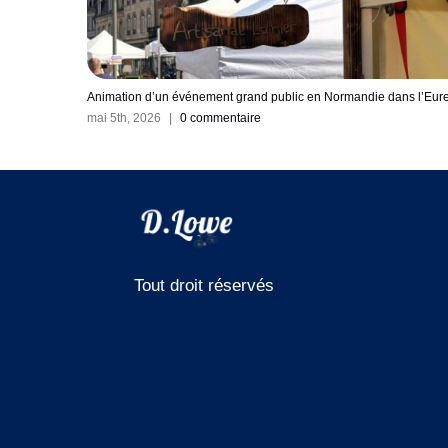
mandie dans l’Eure.
Animer un événement pour une mairie en Île de France : n
expérience sur La Vivicittà 2026 à Vitry sur Seine
avril 16th, 2026
|
0 commentaire
Tout droit réservés