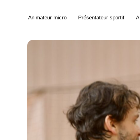
Passer
au
Animateur micro
Présentateur sportif
A
contenu
View
Larger
Image