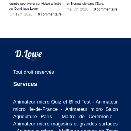
ute.
journée sportive et conviviale animée
en Normandie dans l’Eure.
en Î
par Dominique Lowe
La V
ire
mai 5th, 2026
|
0 commentaire
juin 12th, 2026
|
0 commentaire
avri
Tout droit réservés
Services
Animateur micro Quiz et Blind Test
-
Animateur
micro Ile-de-France
-
Animateur micro Salon
Agriculture Paris
-
Maitre de Ceremonie
-
Animateur micro magasins et grandes surfaces