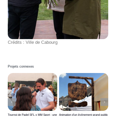
Crédits : Ville de Cabourg
Projets connexes
s
Tournoi de Padel SFL x MM Sport : une
Animation d’un événement grand public
Anim