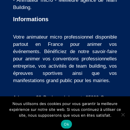
-
Animateur micro
-
Meilleure agence de Team
Building
.
Informations
Votre animateur micro professionnel disponible
partout en France pour animer vos
événements. Bénéficiez de notre savoir-faire
pour animer vos conventions professionnelles
entreprise, vos activités de team building, vos
épreuves sportives ainsi que vos
manifestations grand public pour les mairies.
Adresse : 32 Boulevard du port, 95000 Cergy
-
Nous utilisons des cookies pour vous garantir la meilleure
Mentions légales
-
Politique de confidentialité
expérience sur notre site web. Si vous continuez à utiliser ce
site, nous supposerons que vous en êtes satisfait.
Ok