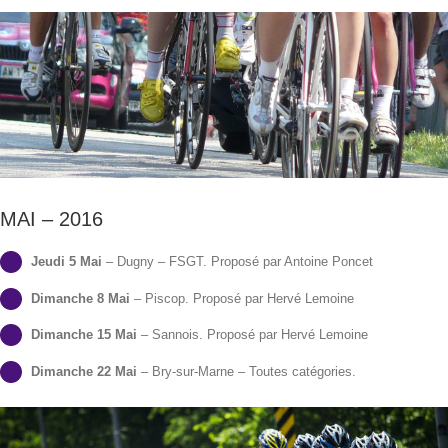
MAI – 2016
Jeudi 5 Mai
– Dugny – FSGT. Proposé par Antoine Poncet
Dimanche 8 Mai
– Piscop. Proposé par Hervé Lemoine
Dimanche 15 Mai
– Sannois. Proposé par Hervé Lemoine
Dimanche 22 Mai
– Bry-sur-Marne – Toutes catégories.