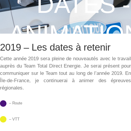
DATES -
ANIMATIO
2019 – Les dates à retenir
Cette année 2019 sera pleine de nouveautés avec le travai
j
j
auprès du Team Total Direct Energie. Je serai présent pou
communiquer sur le Team tout au long de l’année 2019. E
Île-de-France, je continuerai à animer des épreuve
régionales.
– Route
– VTT