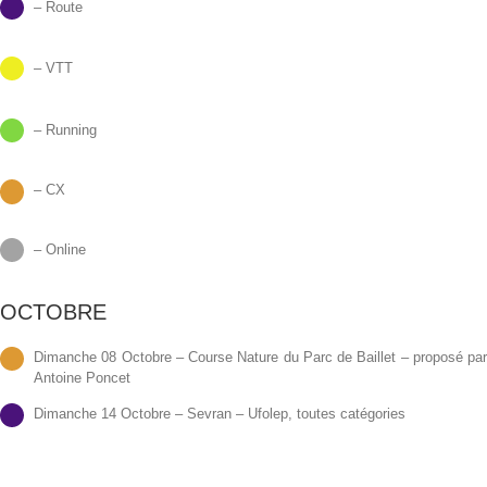
– Route
– VTT
– Running
– CX
– Online
OCTOBRE
Dimanche 08 Octobre – Course Nature du Parc de Baillet – proposé pa
Antoine Poncet
Dimanche 14 Octobre – Sevran – Ufolep, toutes catégories