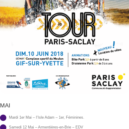
MAI
Mardi 1er Mai – l’Isle Adam – 1er, Féminines.
Samedi 12 Mai – Armentières-en-Brie – EDV