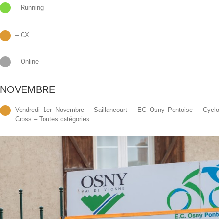
– Running
– CX
– Online
NOVEMBRE
Vendredi 1er Novembre – Saillancourt – EC Osny Pontoise – Cycl
Cross – Toutes catégories