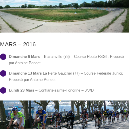
MARS – 2016
Dimanche 6 Mars
– Bazainville (78) – Course Route FSGT. Proposé
par Antoine Poncet.
Dimanche 13 Mars
La Ferte Gaucher (77) – Course Fédérale Junior.
Proposé par Antoine Poncet
Lundi 29 Mars
– Conflans-sainte-Honorine – 3/J/D