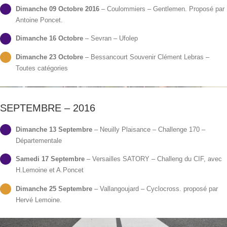
Dimanche 09 Octobre 2016
– Coulommiers – Gentlemen. Proposé par
Antoine Poncet.
Dimanche 16 Octobre
– Sevran – Ufolep
Dimanche 23 Octobre
– Bessancourt Souvenir Clément Lebras –
Toutes catégories
SEPTEMBRE – 2016
Dimanche 13 Septembre
– Neuilly Plaisance – Challenge 170 –
Départementale
Samedi 17 Septembre
– Versailles SATORY – Challeng du CIF, avec
H.Lemoine et A.Poncet
Dimanche 25 Septembre
– Vallangoujard – Cyclocross. proposé par
Hervé Lemoine.