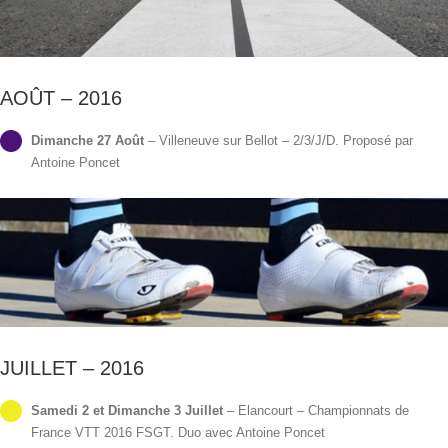
AOÛT – 2016
Dimanche 27 Août
– Villeneuve sur Bellot – 2/3/J/D. Proposé par
Antoine Poncet
JUILLET – 2016
Samedi 2 et Dimanche 3 Juillet
– Elancourt – Championnats de
France VTT 2016 FSGT. Duo avec Antoine Poncet