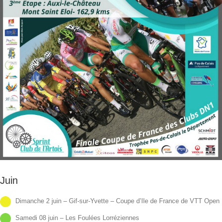
Juin
Dimanche 2 juin – Gif-sur-Yvette – Coupe d’Ile de France de VTT Open
Samedi 08 juin – Les Foulées Lorréziennes