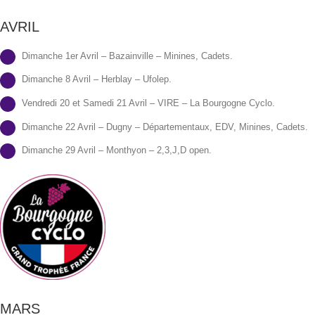
AVRIL
Dimanche 1er Avril – Bazainville – Minines, Cadets.
Dimanche 8 Avril – Herblay – Ufolep.
Vendredi 20 et Samedi 21 Avril – VIRE – La Bourgogne Cyclo.
Dimanche 22 Avril – Dugny – Départementaux, EDV, Minines, Cadets.
Dimanche 29 Avril – Monthyon – 2,3,J,D open.
MARS