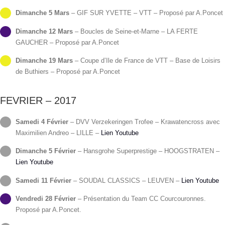
Dimanche 5 Mars
– GIF SUR YVETTE – VTT – Proposé par A.Poncet
Dimanche 12 Mars
– Boucles de Seine-et-Marne – LA FERTE
GAUCHER – Proposé par A.Poncet
Dimanche 19 Mars
– Coupe d’Ile de France de VTT – Base de Loisirs
de Buthiers – Proposé par A.Poncet
FEVRIER – 2017
Samedi 4 Février
– DVV Verzekeringen Trofee – Krawatencross avec
Maximilien Andreo – LILLE –
Lien Youtube
Dimanche 5 Février
– Hansgrohe Superprestige – HOOGSTRATEN –
Lien Youtube
Samedi 11 Février
– SOUDAL CLASSICS – LEUVEN –
Lien Youtube
Vendredi 28 Février
– Présentation du Team CC Courcouronnes.
Proposé par A.Poncet.