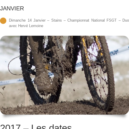
JANVIER
Dimanche 14 Janvier – Stains – Championnat National FSGT – Du
avec Hervé Lemoine
2017 – Les dates