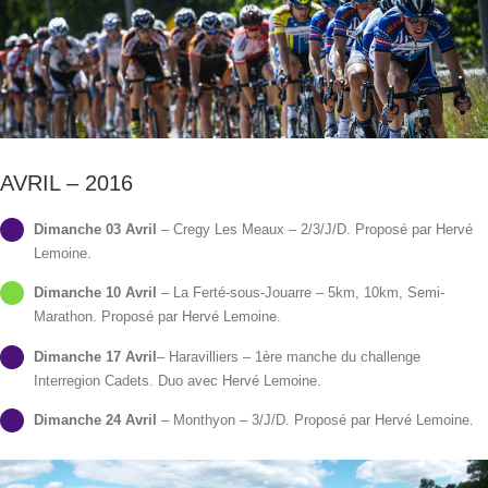
AVRIL – 2016
Dimanche 03 Avril
– Cregy Les Meaux – 2/3/J/D. Proposé par Hervé
Lemoine.
Dimanche 10 Avril
– La Ferté-sous-Jouarre – 5km, 10km, Semi-
Marathon. Proposé par Hervé Lemoine.
Dimanche 17 Avril
– Haravilliers – 1ère manche du challenge
Interregion Cadets. Duo avec Hervé Lemoine.
Dimanche 24 Avril
– Monthyon – 3/J/D. Proposé par Hervé Lemoine.