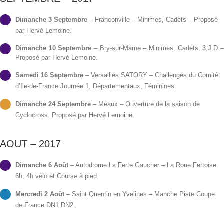
Dimanche 3 Septembre
– Franconville – Minimes, Cadets – Proposé
par Hervé Lemoine.
Dimanche 10 Septembre
– Bry-sur-Marne – Minimes, Cadets, 3,J,D 
Proposé par Hervé Lemoine.
Samedi 16 Septembre
– Versailles SATORY – Challenges du Comité
d’Ile-de-France Journée 1, Départementaux, Féminines.
Dimanche 24 Septembre
– Meaux – Ouverture de la saison de
Cyclocross. Proposé par Hervé Lemoine.
AOUT – 2017
Dimanche 6 Août
– Autodrome La Ferte Gaucher – La Roue Fertoise
6h, 4h vélo et Course à pied.
Mercredi 2 Août
– Saint Quentin en Yvelines – Manche Piste Coupe
de France DN1 DN2